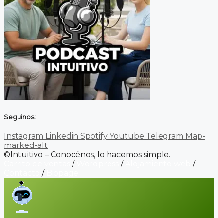
Seguinos:
Instagram
Linkedin
Spotify
Youtube
Telegram
Map-
marked-alt
©Intuitivo – Conocénos, lo hacemos simple.
Carrito de ventas
/
Wordpress
/
Alojamiento web
/
Contacto
/
Biopage