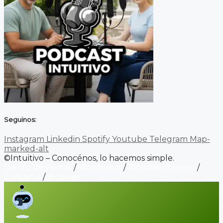
Seguinos:
Instagram
Linkedin
Spotify
Youtube
Telegram
Map-
marked-alt
©Intuitivo – Conocénos, lo hacemos simple.
Carrito de ventas
/
Wordpress
/
Alojamiento web
/
Contacto
/
Biopage