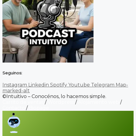
Seguinos:
Instagram
Linkedin
Spotify
Youtube
Telegram
Map-
marked-alt
©Intuitivo – Conocénos, lo hacemos simple.
Carrito de ventas
/
Wordpress
/
Alojamiento web
/
Contacto
/
Biopage