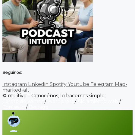
Seguinos:
Instagram
Linkedin
Spotify
Youtube
Telegram
Map-
marked-alt
©Intuitivo – Conocénos, lo hacemos simple.
Carrito de ventas
/
Wordpress
/
Alojamiento web
/
Contacto
/
Biopage