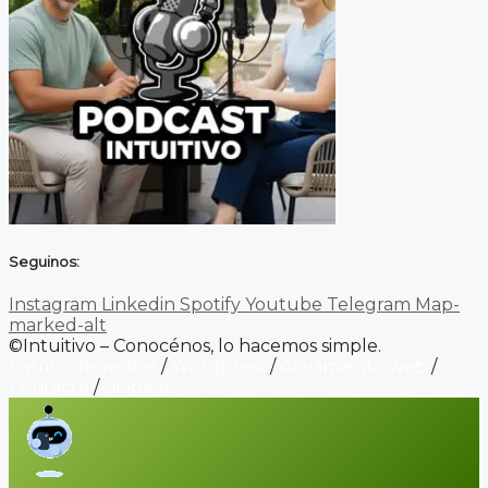
Seguinos:
Instagram
Linkedin
Spotify
Youtube
Telegram
Map-
marked-alt
©Intuitivo – Conocénos, lo hacemos simple.
Carrito de ventas
/
Wordpress
/
Alojamiento web
/
Contacto
/
Biopage