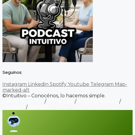
Seguinos:
Instagram
Linkedin
Spotify
Youtube
Telegram
Map-
marked-alt
©Intuitivo – Conocénos, lo hacemos simple.
Carrito de ventas
/
Wordpress
/
Alojamiento web
/
Contacto
/
Biopage