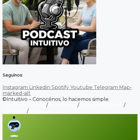
Seguinos:
Instagram
Linkedin
Spotify
Youtube
Telegram
Map-
marked-alt
©Intuitivo – Conocénos, lo hacemos simple.
Carrito de ventas
/
Wordpress
/
Alojamiento web
/
Contacto
/
Biopage